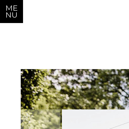
ME
NU