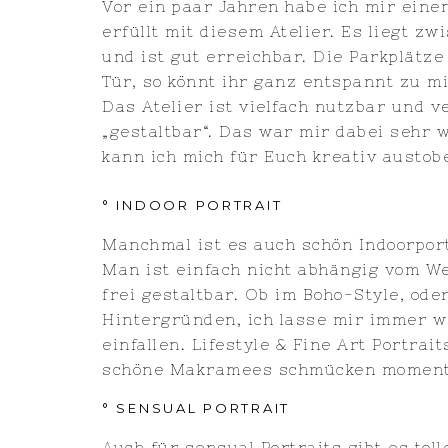
Vor ein paar Jahren habe ich mir eine
erfüllt mit diesem Atelier. Es liegt z
und ist gut erreichbar. Die Parkplätze
Tür, so könnt ihr ganz entspannt zu m
Das Atelier ist vielfach nutzbar und 
„gestaltbar“. Das war mir dabei sehr w
kann ich mich für Euch kreativ austob
° INDOOR PORTRAIT
Manchmal ist es auch schön Indoorpor
Man ist einfach nicht abhängig vom Wet
frei gestaltbar. Ob im Boho-Style, od
Hintergründen, ich lasse mir immer 
einfallen. Lifestyle & Fine Art Portra
schöne Makramees schmücken momenta
° SENSUAL PORTRAIT
Auch für sensual Portraits gibt es tolle