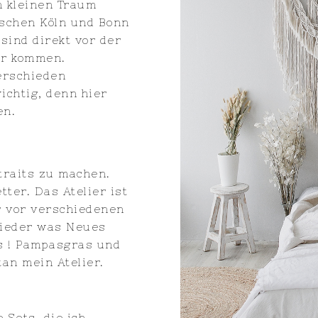
n kleinen Traum
wischen Köln und Bonn
 sind direkt vor der
ir kommen.
verschieden
ichtig, denn hier
en.
traits zu machen.
ter. Das Atelier ist
er vor verschiedenen
wieder was Neues
its ! Pampasgras und
n mein Atelier.
 Sets, die ich