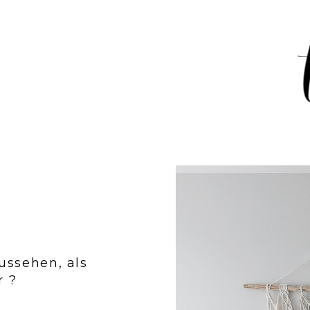
ussehen, als
r ?